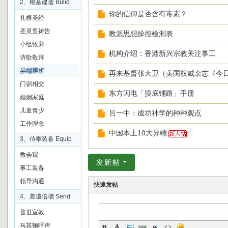
2、根基建造 Bulid
教
你的信仰是否含有毒素？
扎根圣经
会
圣灵里祷告
教派思想操控檢測表
事
小组牧养
机构介绍：香港新兴宗教关注事工
工
诗歌敬拜
论
异端辨析
再来基督张大卫（美国权威杂志《今
坛
门训相交
东方闪电「摸底铺路」手册
婚姻家庭
—
儿童青少
吕一中：成功神学的种种观点
—
工作理念
交
中国本土10大异端
3、侍奉装备 Equip
流
教会观
全
发新帖
事工装备
球
领导沟通
快速发帖
最
4、差遣倍增 Send
佳
普世宣教
教
马其顿呼声