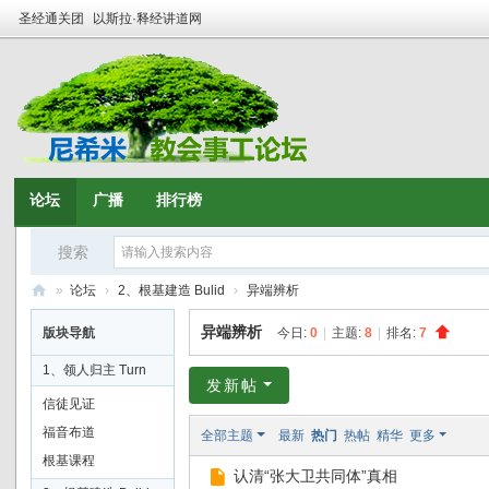
圣经通关团
以斯拉·释经讲道网
论坛
广播
排行榜
搜索
»
论坛
›
2、根基建造 Bulid
›
异端辨析
尼
异端辨析
版块导航
今日:
0
|
主题:
8
|
排名:
7
希
1、领人归主 Turn
米
发新帖
信徒见证
·
福音布道
全部主题
最新
热门
热帖
精华
更多
全
根基课程
认清“张大卫共同体”真相
球