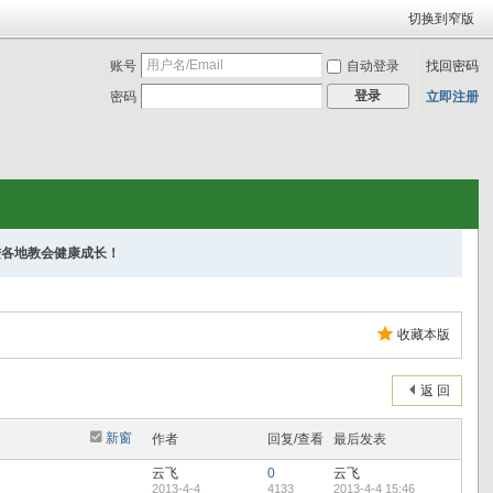
切换到窄版
账号
自动登录
找回密码
登录
密码
立即注册
进各地教会健康成长！
收藏本版
返 回
新窗
作者
回复/查看
最后发表
云飞
0
云飞
2013-4-4
4133
2013-4-4 15:46