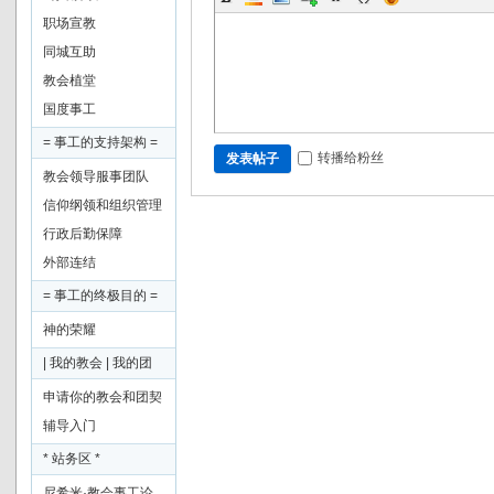
牧
职场宣教
实
同城互助
践
教会植堂
（
国度事工
筹
= 事工的支持架构 =
转播给粉丝
发表帖子
备
教会领导服事团队
阶
信仰纲领和组织管理
段
章程
行政后勤保障
外部连结
）
= 事工的终极目的 =
神的荣耀
| 我的教会 | 我的团
契 |
申请你的教会和团契
专属版块
辅导入门
* 站务区 *
尼希米·教会事工论