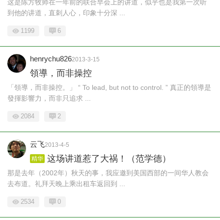
这是陈方牧师在一年前的联合早会上的讲道，似乎也是我第一次听
到他的讲道，直刺人心，印象十分深 ...
1199
6
henrychu826
2013-3-15
領導，而非操控
「領導，而非操控。」 “ To lead, but not to control. ” 真正的領導是
發揮影響力，而非只追求 ...
2084
2
云飞
2013-4-5
这场讲道惹了大祸！（范学德）
精华
那是去年（2002年）秋天的事，我应邀到美国西部的一间华人教会
去布道。礼拜天晚上乘出租车返回到 ...
2534
0