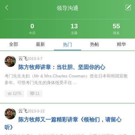
领导沟通
0
13
55
全部
最新
热帖
精华
热门
云飞
2013-3-7
陈方牧师讲章：当壮胆、坚固你的心
考门先生夫妇（Mr & Mrs.Charles Cowman）曾在日本和韩国宣教
多年。可惜考门先生的身体抵受不住 ...
1275
11
云飞
2013-3-12
陈方牧师又一篇精彩讲章《领袖们，请留心
听》