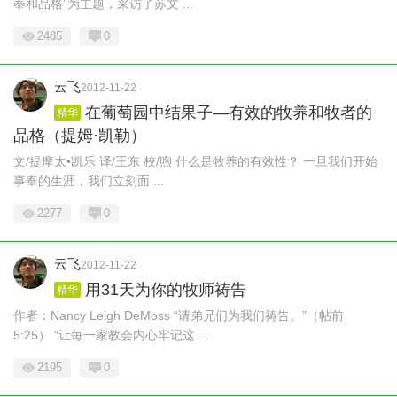
奉和品格”为主题，采访了苏文 ...
2485
0
云飞
2012-11-22
在葡萄园中结果子—有效的牧养和牧者的
精华
品格（提姆·凯勒）
文/提摩太•凯乐 译/王东 校/煦 什么是牧养的有效性？ 一旦我们开始
事奉的生涯，我们立刻面 ...
2277
0
云飞
2012-11-22
用31天为你的牧师祷告
精华
作者：Nancy Leigh DeMoss “请弟兄们为我们祷告。”（帖前
5:25） “让每一家教会内心牢记这 ...
2195
0