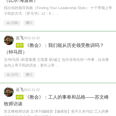
（比尔·海波斯）
找出你的领导风格（Finding Your Leadership Style） 十个带领上帝
子民的方式 《罗马书》12：8； ...
2398
0
云飞
2012-11-22
《教会》：我们能从历史领受教训吗？
精华
（钟马田）
文/钟马田 译/梁素雅 王国显 校/诚之 也许没有任何一件事，比在教
会内上帝子民的历史，更叫上帝 ...
2475
0
云飞
2012-11-22
《教会》：工人的事奉和品格——苏文峰
精华
牧师访谈
苏文峰牧师访谈 文/本刊编辑部【编者按】前不久本刊以“工人的事