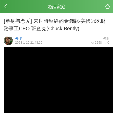
婚姻家庭
[单身与恋爱]
末世時聖經的金錢觀-美國冠冕財
務事工CEO 班查克(Chuck Bently)
云飞
楼主
2023-1-19 21:43:16
1258
0