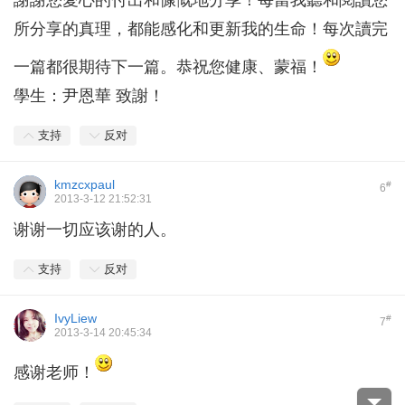
謝謝您愛心的付出和慷慨地分享！每當我聽和閱讀您
所分享的真理，都能感化和更新我的生命！每次讀完
一篇都很期待下一篇。恭祝您健康、蒙福！
學生：尹恩華 致謝！
支持
反对
kmzcxpaul
#
6
2013-3-12 21:52:31
谢谢一切应该谢的人。
支持
反对
IvyLiew
#
7
2013-3-14 20:45:34
感谢老师！