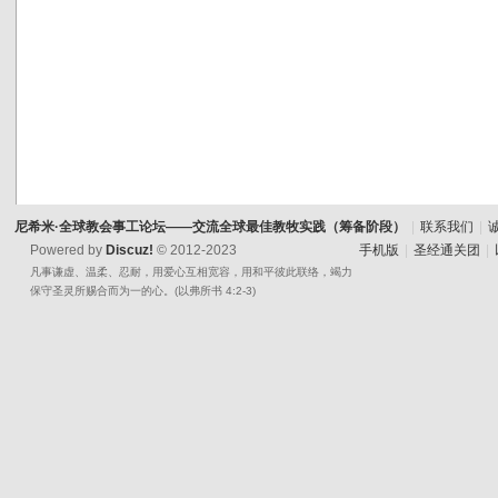
尼希米·全球教会事工论坛——交流全球最佳教牧实践（筹备阶段）
|
联系我们
|
Powered by
Discuz!
© 2012-2023
手机版
|
圣经通关团
|
凡事谦虚、温柔、忍耐，用爱心互相宽容，用和平彼此联络，竭力
保守圣灵所赐合而为一的心。(以弗所书 4:2-3)