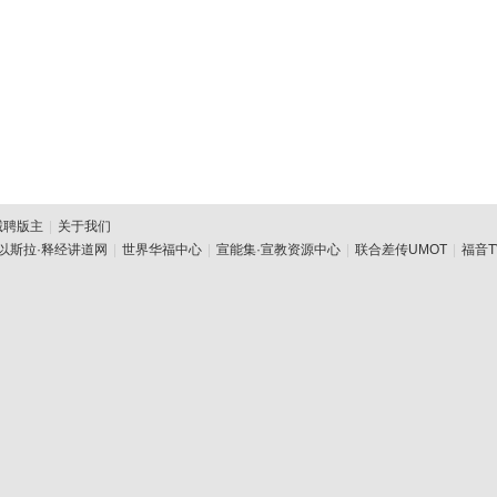
诚聘版主
|
关于我们
以斯拉·释经讲道网
|
世界华福中心
|
宣能集·宣教资源中心
|
联合差传UMOT
|
福音T