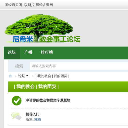
圣经通关团
以斯拉·释经讲道网
论坛
广播
排行榜
搜索
»
论坛
›
| 我的教会 | 我的团契 |
尼
| 我的教会 | 我的团契 |
希
申请你的教会和团契专属版块
米
·
辅导入门
全
版主:
彧甫
球