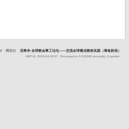
V
|
网宣社
|
尼希米·全球教会事工论坛——交流全球最佳教牧实践（筹备阶段）
GMT+8, 2026-8-6 09:07
, Processed in 0.016366 second(s), 8 queries .