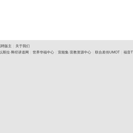
诚聘版主
|
关于我们
以斯拉·释经讲道网
|
世界华福中心
|
宣能集·宣教资源中心
|
联合差传UMOT
|
福音T