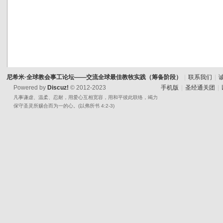
教
会
事
工
论
尼希米·全球教会事工论坛——交流全球最佳教牧实践（筹备阶段）
|
联系我们
|
坛
Powered by
Discuz!
© 2012-2023
手机版
|
圣经通关团
|
—
凡事谦虚、温柔、忍耐，用爱心互相宽容，用和平彼此联络，竭力
保守圣灵所赐合而为一的心。(以弗所书 4:2-3)
—
交
流
全
球
最
佳
教