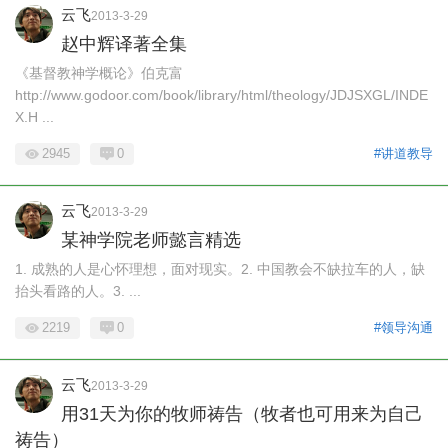
云飞
2013-3-29
赵中辉译著全集
《基督教神学概论》伯克富
http://www.godoor.com/book/library/html/theology/JDJSXGL/INDE
X.H ...
2945
0
#讲道教导
云飞
2013-3-29
某神学院老师懿言精选
1. 成熟的人是心怀理想，面对现实。2. 中国教会不缺拉车的人，缺
抬头看路的人。3. ...
2219
0
#领导沟通
云飞
2013-3-29
用31天为你的牧师祷告（牧者也可用来为自己
祷告）