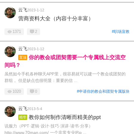
云飞
2023-1-12
营商资料大全（内容十分丰富）
1371
2
#职场宣教
云飞
2023-1-12
你的教会或团契需要一个专属线上交流空
置顶
间吗？
虽然如今手机各种聊天APP里，很容易就可以建一个教会或团契的
群组， 但是缺点也很明显：重要的信 ...
1020
0
#申请你的教会和团契专属版块
云飞
2013-5-4
教你如何制作清晰而精美的ppt
精华
说服力（PPT·逻辑·设计·技巧·演讲·读书·分享）
http://www.70man.com/ 一个非常专业的p ...