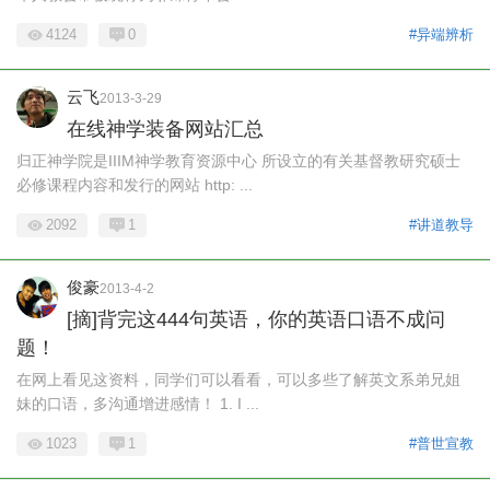
4124
0
#异端辨析
云飞
2013-3-29
在线神学装备网站汇总
归正神学院是IIIM神学教育资源中心 所设立的有关基督教研究硕士
必修课程内容和发行的网站 http: ...
2092
1
#讲道教导
俊豪
2013-4-2
[摘]背完这444句英语，你的英语口语不成问
题！
在网上看见这资料，同学们可以看看，可以多些了解英文系弟兄姐
妹的口语，多沟通增进感情！ 1. I ...
1023
1
#普世宣教