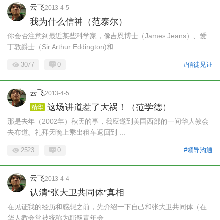
云飞
2013-4-5
我为什么信神（范泰尔）
你会否注意到最近某些科学家，像吉恩博士（James Jeans）、爱
丁敦爵士（Sir Arthur Eddington)和 ...
3077
0
#信徒见证
云飞
2013-4-5
这场讲道惹了大祸！（范学德）
精华
那是去年（2002年）秋天的事，我应邀到美国西部的一间华人教会
去布道。礼拜天晚上乘出租车返回到 ...
2523
0
#领导沟通
云飞
2013-4-4
认清“张大卫共同体”真相
在见证我的经历和感想之前，先介绍一下自己和张大卫共同体（在
华人教会常被统称为耶稣青年会 ...