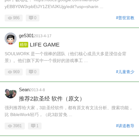
yEBBY0W3rpbEtJY1ZEVlJKUjg/edit?usp=sharin ...
986
0
#普世宣教
ge5301
2013-4-17
LIFE GAME
精华
SOULWORK 是一个很棒的团队（他们核心成员大多是浸信会背
景）。他们旗下其中一个很好的游戏事工 ...
969
0
#儿童青少
Sean
2013-4-8
推荐2款圣经 软件（原文）
强列推荐给大家，3款圣经软件，都有原文有文法分析、搜索功能，
比 BibleWork轻巧，（此3款皆免 ...
3981
1
#讲道教导