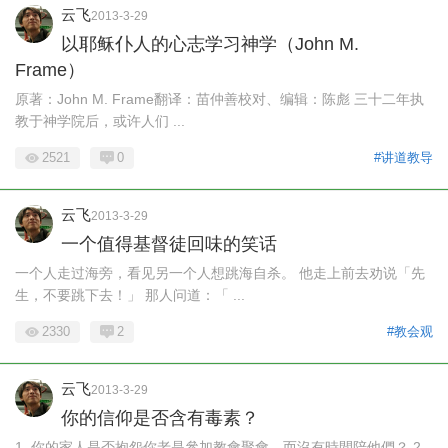
云飞
2013-3-29
以耶稣仆人的心志学习神学（John M.
Frame）
原著：John M. Frame翻译：苗仲善校对、编辑：陈彪 三十二年执
教于神学院后，或许人们 ...
2521
0
#讲道教导
云飞
2013-3-29
一个值得基督徒回味的笑话
一个人走过海旁，看见另一个人想跳海自杀。 他走上前去劝说「先
生，不要跳下去！」 那人问道：「 ...
2330
2
#教会观
云飞
2013-3-29
你的信仰是否含有毒素？
1. 你的家人是否抱怨你老是參加教會聚會，而沒有時間陪他們？ 2.