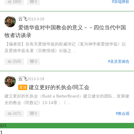
1850
0
#异端辨析
云飞
2013-3-29
爱德华兹对中国教会的意义－－四位当代中国
牧者访谈录
【编者按】在有关爱德华兹的权威传记《复兴神学家爱德华兹》以
及爱德华兹名著《宗教情感》出版之 ...
2505
0
#圣灵里祷告
云飞
2013-3-29
建立更好的长执会/同工会
置顶
建立更好的长执会（Build a BetterBoard）建立健全的团队，发展健
全的教会《民数记》13-14章；《 ...
2471
0
#教会观
1
2
3