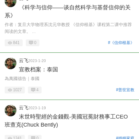
《科学与信仰——谈自然科学与基督信仰的关
系》
作者：复旦大学物理系沈元华教授 《信仰根基》课程第二课中推荐
阅读的文章。 ...
841
0
#《信仰根基》
云飞
2023-1-20
宣教档案：泰国
為萬國禱告｜泰國
1027
4
#普世宣教
云飞
2023-1-19
末世時聖經的金錢觀-美國冠冕財務事工CEO
班查克(Chuck Bently)
1241
0
#婚姻家庭