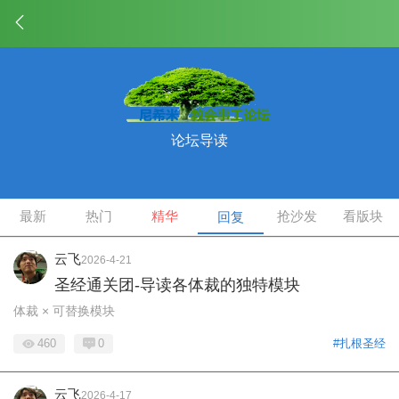
论坛导读
最新
热门
精华
抢沙发
看版块
回复
云飞
2026-4-21
圣经通关团-导读各体裁的独特模块
体裁 × 可替换模块
460
0
#扎根圣经
云飞
2026-4-17