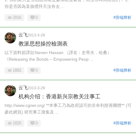
你是否因為某個禮拜天沒有去 ...
2016
0
#异端辨析
云飞
2013-3-29
教派思想操控檢測表
以下資料節譯自Steven Hassan （譯名：史蒂夫．哈桑）
《Releasing the Bonds – Empowering Peop ...
1882
0
#异端辨析
云飞
2013-3-29
机构介绍：香港新兴宗教关注事工
http://www.cgner.org/ **本事工乃為政府認可的非牟利慈善團體** (可
參此網頁) 研究事工搜集及 ...
1820
0
#异端辨析