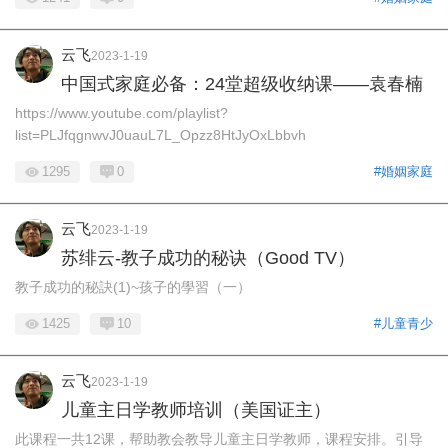
云飞
2023-1-19
中国式家庭必备：24堂超级收纳课——袁春楠
https://www.youtube.com/playlist?
list=PLJfqgnwvJ0uauL7L_Opzz8HtJyOxLbbvh
1295
0
#婚姻家庭
云飞
2023-1-19
苏绯云-教子成功的秘诀（Good TV）
教子成功的秘訣(1)~孩子的學習（一）
1425
10
#儿童青少
云飞
2023-1-19
儿童主日学教师培训（美国证主）
此课程一共12课，帮助教会教导儿童主日学教师，课程安排。引导