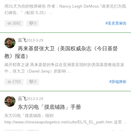
用31天为你的牧师祷告 作者：Nancy Leigh DeMoss “请弟兄们为我
们祷告。”（帖前 5:25） ...
2692
0
#圣灵里祷告
云飞
2013-3-29
再来基督张大卫（美国权威杂志《今日基督
教》报道）
揭开耶青之谜 再来基督的争议在亚洲甚至现时的美国基督教福音派
中，张大卫（David Jang）的影响 ...
2703
0
#异端辨析
云飞
2013-3-29
东方闪电「摸底铺路」手册
东方闪电「摸底铺路」细则
http://www.chineseapologetics.net/cults/EL/S_EL_path.htm 这里 ...