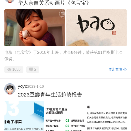
华人亲自关系动画片《包宝宝》
电影《包宝宝》于2018年上映，片长8分钟，荣获第91届奥斯卡金
像奖。 ...
1035
2
#儿童青少
yoyo
2023-1-16
2023豆瓣青年生活趋势报告